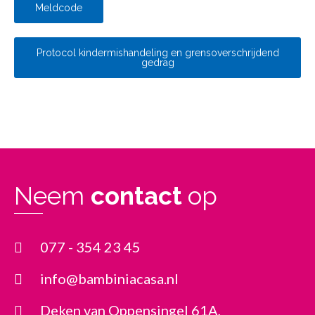
Meldcode
Protocol kindermishandeling en grensoverschrijdend
gedrag
Neem
contact
op
077 - 354 23 45
info@bambiniacasa.nl
Deken van Oppensingel 61A,