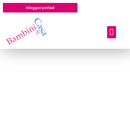
Inloggen portaal
Offerte aanvragen