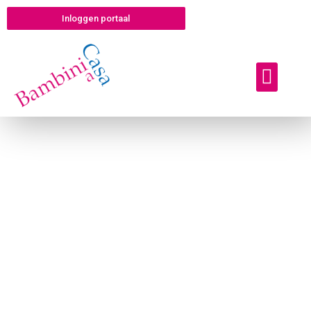
Inloggen portaal
Offerte aanvragen