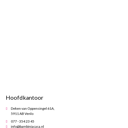
Hoofdkantoor
Deken van Oppensingel 61A,
5911 AB Venlo
077 - 354 23 45
info@bambiniacasa.nl