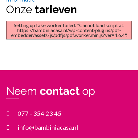
Onze
tarieven
Setting up fake worker failed: "Cannot load script at:
https://bambiniacasa.nl/wp-content/plugins/pdf-
embedder/assets/js/pdfjs/pdf.worker.min.js?ver=4.6.4".
Neem
contact
op
077 - 354 23 45
info@bambiniacasa.nl