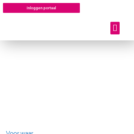
Inloggen portaal
Offerte aanvragen
Voor waar